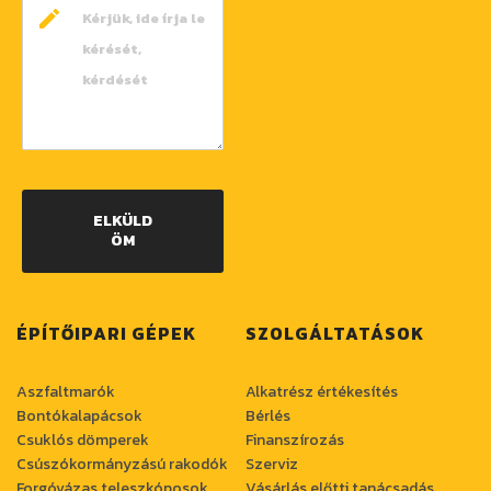
ELKÜLD
ÖM
ÉPÍTŐIPARI GÉPEK
SZOLGÁLTATÁSOK
Aszfaltmarók
Alkatrész értékesítés
Bontókalapácsok
Bérlés
Csuklós dömperek
Finanszírozás
Csúszókormányzású rakodók
Szerviz
Forgóvázas teleszkóposok
Vásárlás előtti tanácsadás