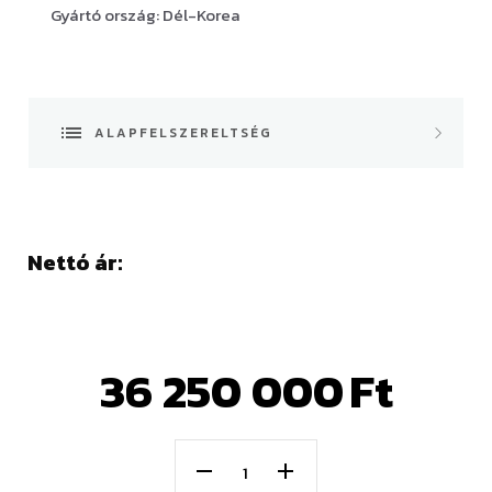
Gyártó ország: Dél-Korea
ALAPFELSZERELTSÉG
Klíma
AdBlue/dízel adalék
Nettó ár:
akkumulátor kapcsoló
automata központi kenőrendszer
Tartozék: 2,8m3-es kanállal, központi zsírzó.
36 250 000
Ft