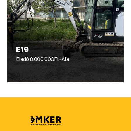
Teleszkópos
Rakodógépek
Eladó Rakodógépek 16.500.000Ft-tól