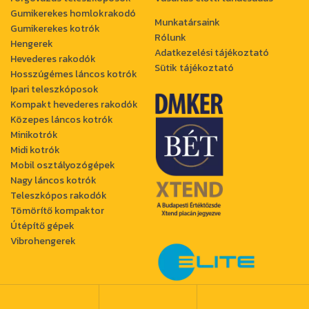
Gumikerekes homlokrakodó
Munkatársaink
Gumikerekes kotrók
Rólunk
Hengerek
Adatkezelési tájékoztató
Hevederes rakodók
Sütik tájékoztató
Hosszúgémes láncos kotrók
Ipari teleszkóposok
Kompakt hevederes rakodók
Közepes láncos kotrók
Minikotrók
Midi kotrók
Mobil osztályozógépek
Nagy láncos kotrók
Teleszkópos rakodók
Tömörítő kompaktor
Útépítő gépek
Vibrohengerek