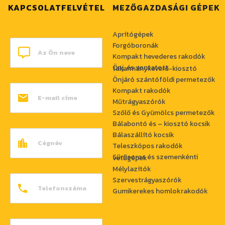
KAPCSOLATFELVÉTEL
MEZŐGAZDASÁGI GÉPEK
Aprítógépek
Forgóboronák
Kompakt hevederes rakodók
Önj. és vontatott takarmánykeverő-kiosztó
Önjáró szántóföldi permetezők
Kompakt rakodók
Műtrágyaszórók
Szőlő és Gyümölcs permetezők
Bálabontó és – kiosztó kocsik
Bálaszállító kocsik
Teleszkópos rakodók
Sűrűsoros és szemenkénti vetőgépek
Mélylazítók
Szervestrágyaszórók
Gumikerekes homlokrakodók